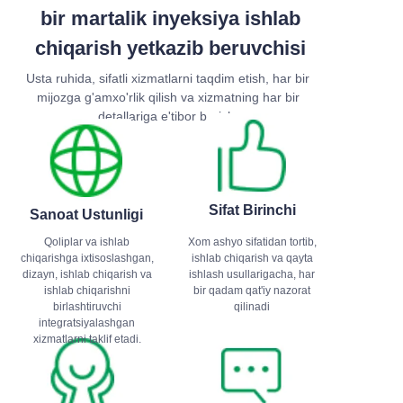
bir martalik inyeksiya ishlab
chiqarish yetkazib beruvchisi
Usta ruhida, sifatli xizmatlarni taqdim etish, har bir
mijozga g'amxo'rlik qilish va xizmatning har bir
detallariga e'tibor berish.
Sifat Birinchi
Sanoat Ustunligi
Qoliplar va ishlab
Xom ashyo sifatidan tortib,
chiqarishga ixtisoslashgan,
ishlab chiqarish va qayta
dizayn, ishlab chiqarish va
ishlash usullarigacha, har
ishlab chiqarishni
bir qadam qat'iy nazorat
birlashtiruvchi
qilinadi
integratsiyalashgan
xizmatlarni taklif etadi.