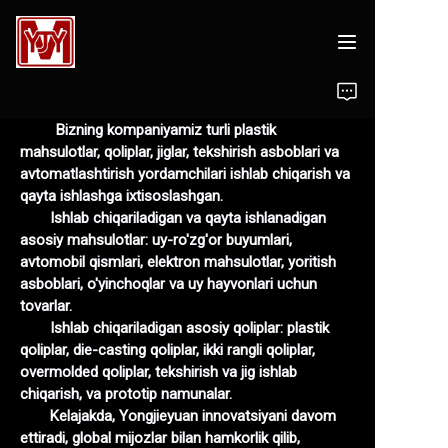
Biz haqimizda
Bizning kompaniyamiz turli plastik
mahsulotlar, qoliplar, jiglar, tekshirish asboblari va
Shablon dizayni
avtomatlashtirish yordamchilari ishlab chiqarish va
qayta ishlashga ixtisoslashgan.
Shablonlar
Ishlab chiqariladigan va qayta ishlanadigan
asosiy mahsulotlar: uy-ro'zg'or buyumlari,
avtomobil qismlari, elektron mahsulotlar, yoritish
Plastik mahsulotlar
asboblari, o'yinchoqlar va uy hayvonlari uchun
tovarlar.
Ishlab chiqarish
Ishlab chiqariladigan asosiy qoliplar: plastik
qoliplar, die-casting qoliplar, ikki rangli qoliplar,
Biz bilan bog'laning
overmolded qoliplar, tekshirish va jig ishlab
chiqarish, va prototip namunalar.
Kelajakda, Yongjieyuan innovatsiyani davom
ettiradi, global mijozlar bilan hamkorlik qilib,