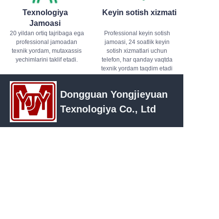
Texnologiya
Keyin sotish xizmati
Jamoasi
20 yildan ortiq tajribaga ega
Professional keyin sotish
professional jamoadan
jamoasi, 24 soatlik keyin
texnik yordam, mutaxassis
sotish xizmatlari uchun
yechimlarini taklif etadi.
telefon, har qanday vaqtda
texnik yordam taqdim etadi
Dongguan Yongjieyuan
Texnologiya Co., Ltd
UZ
Manzil：Xona ll09, 2-blok, 1-binoda, 2 Baoshi
yo'li, Jiao Yitang, Tangxia shaharchasi,
Dongguan shahri, Guangdong viloyati
Kontakt：Ms. Shu
Telefon：+86 13592735053