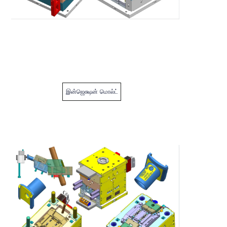
இன்ஜெக்ஷன் மொல்ட்