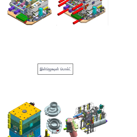
இன்ஜெக்ஷன் மொல்ட்