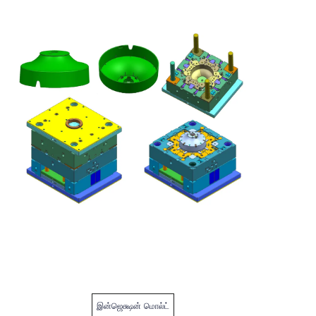
இன்ஜெக்ஷன் மொல்ட்