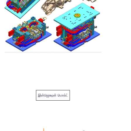
இன்ஜெக்ஷன் மொல்ட்