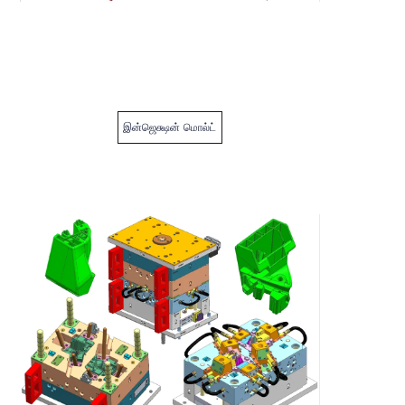
இன்ஜெக்ஷன் மொல்ட்