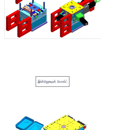
இன்ஜெக்ஷன் மொல்ட்