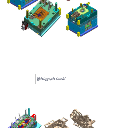
இன்ஜெக்ஷன் மொல்ட்