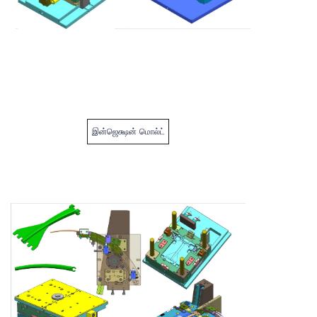
இன்ஜெக்ஷன் மொல்ட்