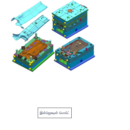
இன்ஜெக்ஷன் மொல்ட்