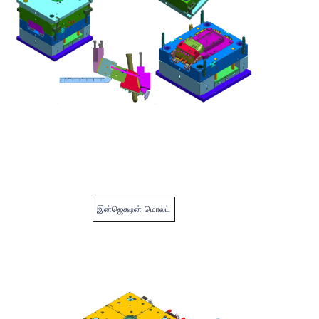
இன்ஜெக்ஷன் மொல்ட்