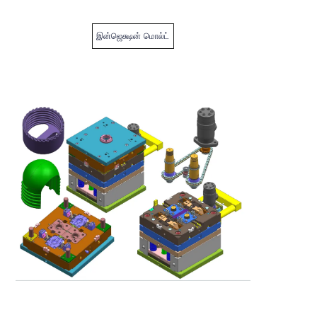
இன்ஜெக்ஷன் மொல்ட்