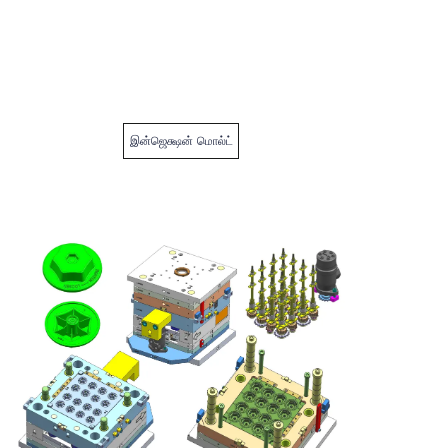
இன்ஜெக்ஷன் மொல்ட்