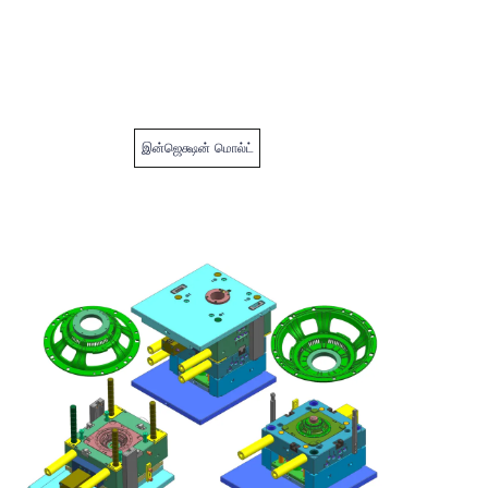
இன்ஜெக்ஷன் மொல்ட்