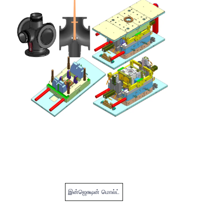
இன்ஜெக்ஷன் மொல்ட்