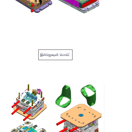
இன்ஜெக்ஷன் மொல்ட்