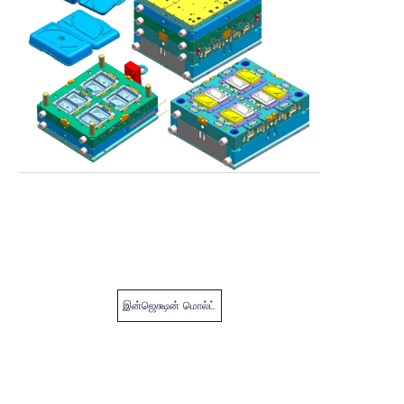
இன்ஜெக்ஷன் மொல்ட்