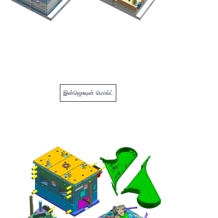
இன்ஜெக்ஷன் மொல்ட்