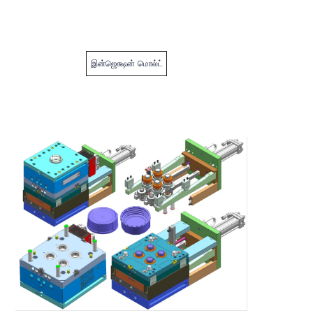
இன்ஜெக்ஷன் மொல்ட்