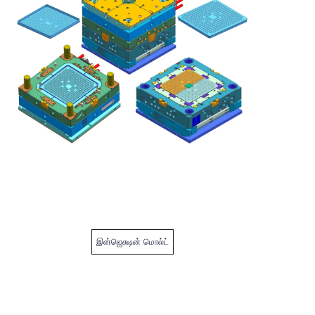
இன்ஜெக்ஷன் மொல்ட்