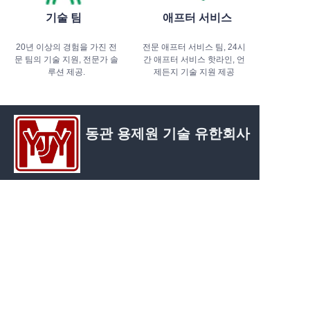
기술 팀
애프터 서비스
20년 이상의 경험을 가진 전
전문 애프터 서비스 팀, 24시
문 팀의 기술 지원, 전문가 솔
간 애프터 서비스 핫라인, 언
루션 제공.
제든지 기술 지원 제공
동관 용제원 기술 유한회사
KO
주소：광둥성 동관시 탕샤진 교이탕, 바오시 로
드 2호, 1동 2유닛, 1109호
연락처：Ms. Shu
전화：+86 13592735053