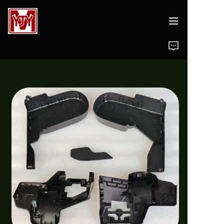
Chi siamo
Progettazione di stampi
Stampi
Prodotti in plastica
Produzione
Contattaci