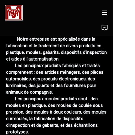
À propos de nous
Notre entreprise est spécialisée dans la
fabrication et le traitement de divers produits en
Conception de moules
plastique, moules, gabarits, dispositifs d'inspection
et aides à l'automatisation.
Moules
Les principaux produits fabriqués et traités
comprennent : des articles ménagers, des pièces
automobiles, des produits électroniques, des
Produits en plastique
luminaires, des jouets et des fournitures pour
animaux de compagnie.
Équipement de usinage
Les principaux moules produits sont : des
moules en plastique, des moules de coulée sous
Contactez-nous
pression, des moules à deux couleurs, des moules
surmoulés, la fabrication de dispositifs
d'inspection et de gabarits, et des échantillons
prototypes.