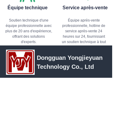
Équipe technique
Service après-vente
Soutien technique d'une
Équipe après-vente
équipe professionnelle avec
professionnelle, hotline de
plus de 20 ans d'expérience,
service après-vente 24
offrant des solutions
heures sur 24, fournissant
d'experts.
un soutien technique à tout
moment
Dongguan Yongjieyuan
Technology Co., Ltd
FR
Adresse : Chambre ll09, Unité 2, Bâtiment 1,
No. 2 Baoshi Road, Jiao Yitang, Ville de
Tangxia, Ville de Dongguan, Province du
Guangdong
Contact : Mme Shu
Téléphone : +86 13592735053