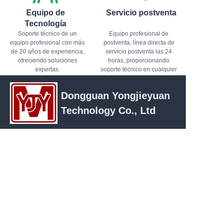
Equipo de
Servicio postventa
Tecnología
Soporte técnico de un
Equipo profesional de
equipo profesional con más
postventa, línea directa de
de 20 años de experiencia,
servicio postventa las 24
ofreciendo soluciones
horas, proporcionando
expertas.
soporte técnico en cualquier
momento
Dongguan Yongjieyuan
Technology Co., Ltd
ES
Dirección：Sala ll09, Unidad 2, Edificio 1, No.
2 Baoshi Road, Jiao Yitang, Pueblo de
Tangxia, Ciudad de Dongguan, Provincia de
Guangdong
Contacto：Sra. Shu
Teléfono：+86 13592735053