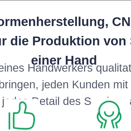
ormenherstellung, C
ür die Produktion von
einer Hand
eines Handwerkers qualitat
rbringen, jeden Kunden mit
 jedes Detail des Services